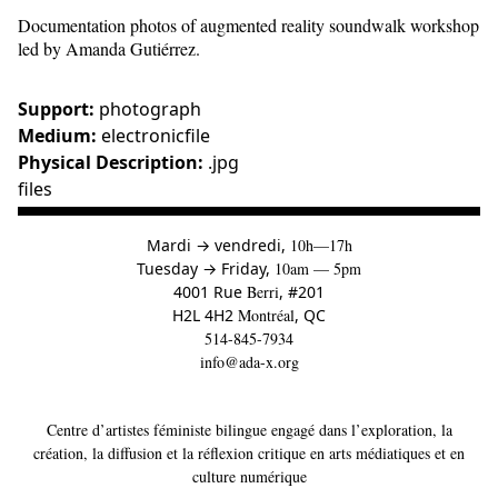
Documentation photos of augmented reality soundwalk workshop
led by Amanda Gutiérrez.
Support:
photograph
Medium:
electronicfile
Physical Description:
.jpg
files
à
Mardi
→
vendredi,
10h—17h
to
Tuesday
→
Friday,
10am — 5pm
4001 Rue
Berri
, #201
H2L 4H2
Montréal
, QC
514-845-7934
info@ada-x.org
Centre d’artistes féministe bilingue engagé dans l’exploration, la
création, la diffusion et la réflexion critique en arts médiatiques et en
culture numérique