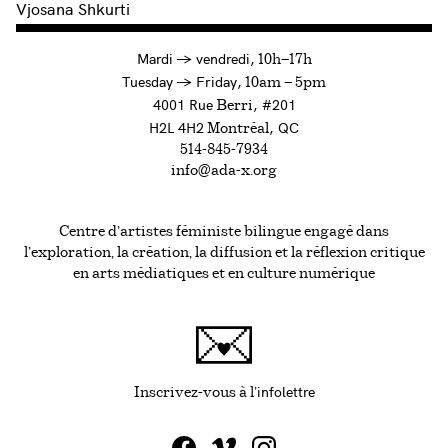
Vjosana Shkurti
à
Mardi
→
vendredi,
10h—17h
to
Tuesday
→
Friday,
10am — 5pm
4001 Rue
, #201
Berri
H2L 4H2
, QC
Montréal
514-845-7934
info@ada-x.org
Centre d’artistes féministe bilingue engagé dans
l’exploration, la création, la diffusion et la réflexion critique
en arts médiatiques et en culture numérique
infolettre
Ce lien s'ouvrira da
Inscrivez-vous à l'