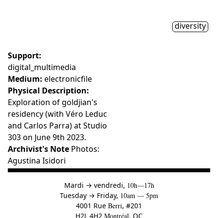
303 on June 9th 2023.
Archivist's Note
Photos:
Agustina Isidori
à
Mardi
→
vendredi,
10h—17h
to
Tuesday
→
Friday,
10am — 5pm
4001 Rue
Berri
, #201
H2L 4H2
Montréal
, QC
514-845-7934
info@ada-x.org
Centre d’artistes féministe bilingue engagé dans l’exploration, la
création, la diffusion et la réflexion critique en arts médiatiques et en
culture numérique
Ce lien s'ouvrira dans un
Inscrivez-vous à l'
infolettre