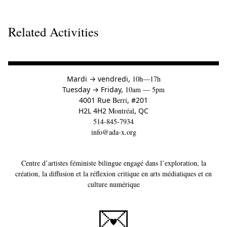
Related Activities
à
Mardi
→
vendredi,
10h—17h
to
Tuesday
→
Friday,
10am — 5pm
4001 Rue
Berri
, #201
H2L 4H2
Montréal
, QC
514-845-7934
info@ada-x.org
Centre d’artistes féministe bilingue engagé dans l’exploration, la
création, la diffusion et la réflexion critique en arts médiatiques et en
culture numérique