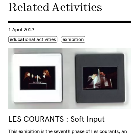
Related Activities
Consulter « LES COURANTS : Soft Input »
1 April 2023
Étiquette(s)
educational activities
exhibition
LES COURANTS : Soft Input
This exhibition is the seventh phase of Les courants, an