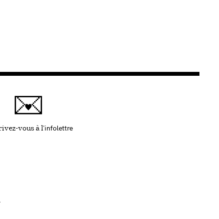
infolettre
Ce lien s'ouvrira dans une nouvelle fenêtre
ivez-vous à l'
.