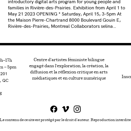
introductory digital arts program for young people and
families in Rivière-des-Prairies. Exhibition from April 1 to
May 21 2023 OPENING * Saturday, April 15, 3-5pm At
the Maison Pierre-Chartrand 8000 Boulevard Gouin E,
Rivière-des-Prairies, Montreal Collaborators selina…
Centre d’artistes féministe bilingue
0h—17h
engagé dans l’exploration, la création, la
m — 5pm
diffusion et la réflexion critique en arts
#201
Inscr
médiatiques et en culture numérique
, QC
g
Le contenu de ce site est protégé par le droit d'auteur. Reproduction interdite