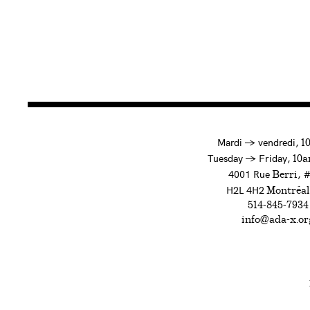
à
Mardi
→
vendredi,
1
to
Tuesday
→
Friday,
10a
4001 Rue
, 
Berri
H2L 4H2
Montréal
514-845-7934
info@ada-x.or