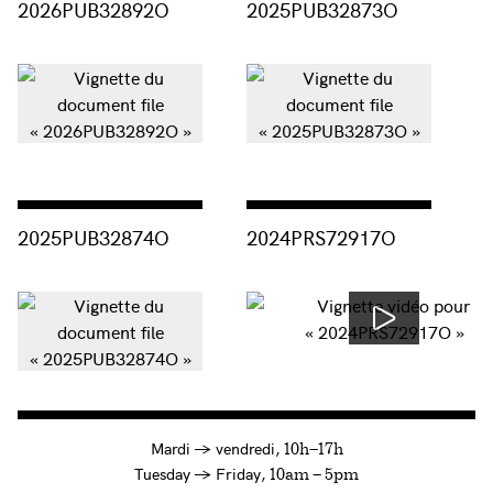
2026PUB32892O
2025PUB32873O
Consulter « 2025PUB32874O »
Consulter « 2024PRS72917O »
2025PUB32874O
2024PRS72917O
à
Mardi
→
vendredi,
10h—17h
to
Tuesday
→
Friday,
10am — 5pm