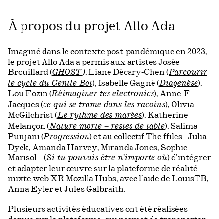
À propos du projet Allo Ada
Imaginé dans le contexte post-pandémique en 2023,
le projet Allo Ada a permis aux artistes Josée
Brouillard (
, Liane Décary-Chen (
GHOST
)
Parcourir
), Isabelle Gagné (
),
le cycle du Gentle Bot
Diagenèse
Lou Fozin (
), Anne-F
Réimaginer tes electronics
Jacques (
), Olivia
ce qui se trame dans les racoins
McGilchrist (
), Katherine
Le rythme des marées
Melançon (
), Salima
Nature morte – restes de table
Punjani (
) et au collectif The ffiles -Julia
Progression
Dyck, Amanda Harvey, Miranda Jones, Sophie
Marisol – (
) d’intégrer
Si tu pouvais être n’importe où
et adapter leur œuvre sur la plateforme de réalité
mixte web XR Mozilla Hubs, avec l’aide de LouisTB,
Anna Eyler et Jules Galbraith.
Plusieurs activités éducatives ont été réalisées