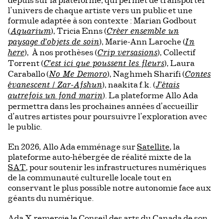
depuis sur la plateforme, qui permet de transporter
l’univers de chaque artiste vers un public et une
formule adaptée à son contexte : Marian Godbout
(
), Tricia Enns (
Aquarium
Créer ensemble un
), Marie-Ann Laroche (
paysage d’objets de soin
In
), À nos prothèses (
), Collectif
here
Crip versasions
Torrent (
), Laura
C’est ici que poussent les fleurs
Caraballo (
), Naghmeh Sharifi (
No Me Demoro
Contes
), naakita f.k. (
évanescent / Zar-Afshun
J’étais
). La plateforme Allo Ada
autrefois un fond marin
permettra dans les prochaines années d’accueillir
d’autres artistes pour poursuivre l’exploration avec
le public.
En 2026, Allo Ada emménage sur
Satellite
, la
plateforme auto-hébergée de réalité mixte de la
SAT
, pour soutenir les infrastructures numériques
de la communauté culturelle locale tout en
conservant le plus possible notre autonomie face aux
géants du numérique.
Ada X remercie le Conseil des arts du Canada de son