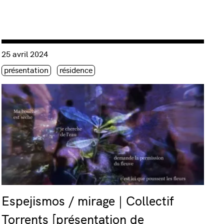
Consulter « Espejismos / mirage | Collectif Torrents [présentati
25 avril 2024
Étiquette(s)
présentation
résidence
Espejismos / mirage | Collectif
Torrents [présentation de