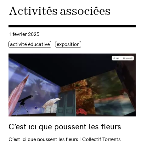
Activités associées
Consulter « C’est ici que poussent les fleurs »
1 février 2025
Étiquette(s)
activité éducative
exposition
C’est ici que poussent les fleurs
C’est ici que poussent les fleurs | Collectif Torrents