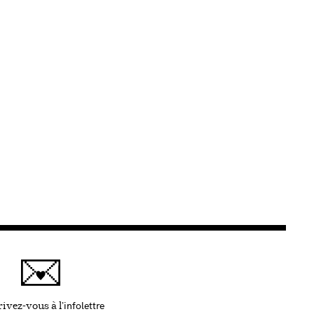
infolettre
Ce lien s'ouvrira dans une nouvelle fenêtre
ivez-vous à l'