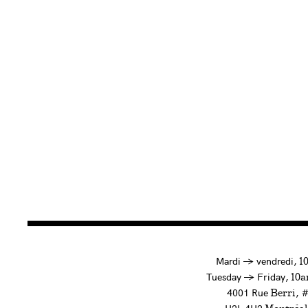
à
Mardi
→
vendredi,
1
to
Tuesday
→
Friday,
10a
4001 Rue
, 
Berri