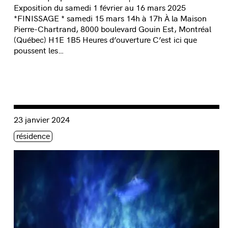
Exposition du samedi 1 février au 16 mars 2025
*FINISSAGE * samedi 15 mars 14h à 17h À la Maison
Pierre-Chartrand, 8000 boulevard Gouin Est, Montréal
(Québec) H1E 1B5 Heures d’ouverture C’est ici que
poussent les…
Consulter « Espejismos / mirage | Collectif Torrents »
23 janvier 2024
Étiquette(s)
résidence